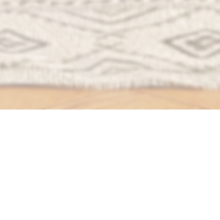
Funzionalità Avanzate
Scopri tutto quello che puoi fare con OHMe