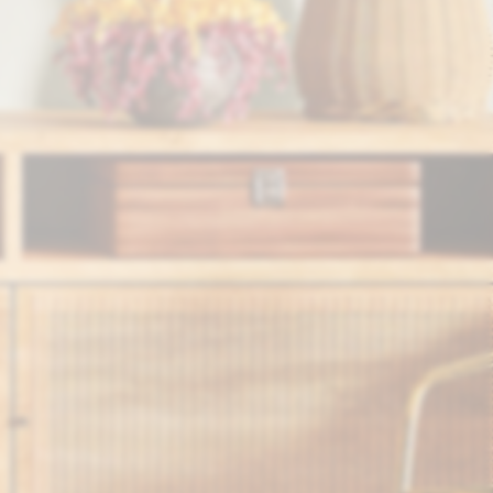
Info
Soggiorno
Camera
Giardino