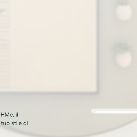
HMe, il
14:30
tuo stile di
OHMe